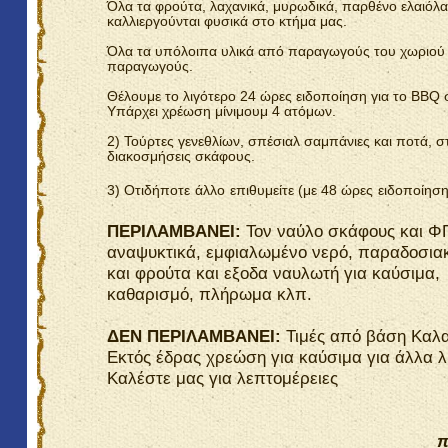
Όλα τα φρούτα, λαχανικά, μυρωδικά, παρθένο ελαιόλαδ
καλλιεργούνται φυσικά στο κτήμα μας.
Όλα τα υπόλοιπα υλικά από παραγωγούς του χωριού 
παραγωγούς.
Θέλουμε το λιγότερο 24 ώρες ειδοποίηση για το
BBQ
Υπάρχει χρέωση μίνιμουμ 4 ατόμων.
2) Τούρτες γενεθλίων, σπέσιαλ σαμπάνιες και ποτά, στ
διακοσμήσεις σκάφους.
3)
Οτιδήποτε
άλλο
επιθυμείτε
(
με
48
ώρες
ειδοποίησ
ΠΕΡΙΛΑΜΒΑΝΕΙ:
Τον ναύλο σκάφους και Φ
αναψυκτικά, εμφιαλωμένο νερό, παραδοσια
και φρούτα και εξοδα ναυλωτή για καύσιμα,
καθαρισμό, πλήρωμα κλπ.
ΔΕΝ ΠΕΡΙΛΑΜΒΑΝΕΙ:
Τιμές από βάση Καλ
Εκτός έδρας χρεώση για καύσιμα για άλλα λ
Καλέστε μας για λεπτομέρειες
π