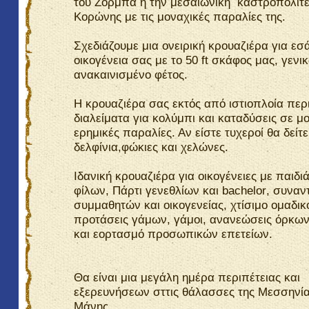
του Ζορμπά η την μεσαιωνική καστροπολιτε
Κορώνης με τις μοναχικές παραλίες της.
Σχεδιάζουμε μια ονειρική κρουαζιέρα για εσά
οικογένεια σας με το 50
ft
σκάφος μας, γενι
ανακαινισμένο φέτος.
Η κρουαζιέρα σας εκτός από ιστιοπλοία περ
διαλείματα για κολύμπι και καταδύσεις σε μ
ερημικές παραλίες. Αν είστε τυχεροί θα δείτε
δελφίνια,φώκιες και χελώνες.
Ιδανική κρουαζιέρα για οικογένειες με παιδι
φίλων, Πάρτι γενεθλίων και
bachelor
, συναν
συμμαθητών και οικογενείας, χτίσιμο ομαδικ
προτάσεις γάμων, γάμοι, ανανεώσεις όρκω
και εορτασμό προσωπικών επετείων.
Θα είναι μια μεγάλη ημέρα περιπέτειας και
εξερευνήσεων σττις θάλασσες της Μεσσηνί
Μάνης.