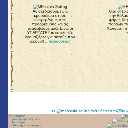
Ας σχεδιάσουμε μια
Θέα στερι
κρουαζιέρα στους
την θάλα
ονειρεμένους σας
φάρος Κιτ
προορισμούς και ας
παραλία πε
ταξιδέψουμε μαζί. Είναι οι
Χελώνες -πρ
ΥΠΕΡΤΑΤΕΣ ιστιοπλοικές
...
κρουαζιέρες για αυτούς που
ξέρουν!!
...περισσότερα
<<
Δείτε όλα τα ταξίδια
:: Κρατήσεις
:: φωτογραφίες και βίντεο
:: Το σκάφος
:: Φίλοι της εταιρείας μας