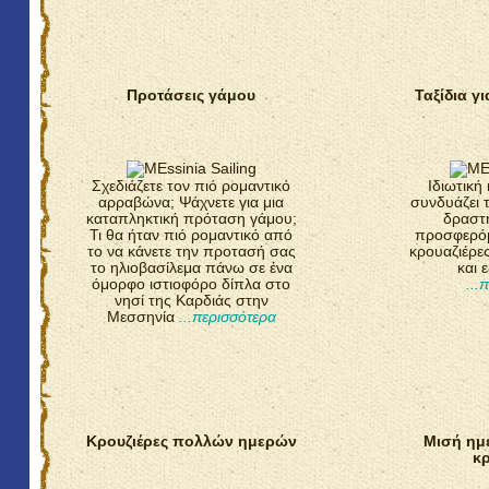
Προτάσεις γάμου
Ταξίδια γ
Σχεδιάζετε τον πιό ρομαντικό
Ιδιωτική
αρραβώνα; Ψάχνετε για μια
συνδυάζει 
καταπληκτική πρόταση γάμου;
δραστη
Τι θα ήταν πιό ρομαντικό από
προσφερόμε
το να κάνετε την προτασή σας
κρουαζιέρε
το ηλιοβασίλεμα πάνω σε ένα
και 
όμορφο ιστιοφόρο δίπλα στο
...
νησί της Καρδιάς στην
Μεσσηνία
...περισσότερα
Κρουζιέρες πολλών ημερών
Μισή ημ
κ