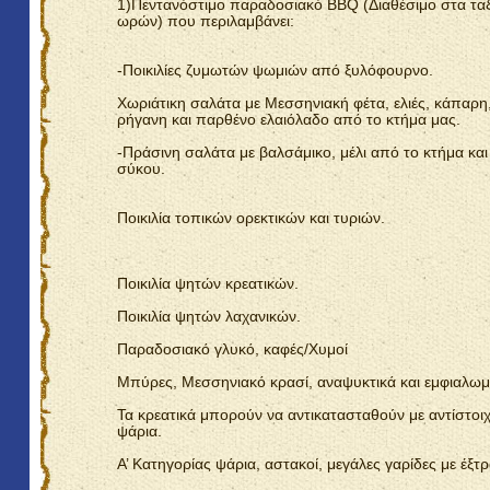
1)Πεντανόστιμο παραδοσιακό
BBQ
(Διαθέσιμο στα ταξ
ωρών) που περιλαμβάνει:
-Ποικιλίες ζυμωτών ψωμιών από ξυλόφουρνο.
Χωριάτικη σαλάτα με Μεσσηνιακή φέτα, ελιές, κάπαρη
ρήγανη και παρθένο ελαιόλαδο από το κτήμα μας.
-Πράσινη σαλάτα με βαλσάμικο, μέλι από το κτήμα και
σύκου.
Ποικιλία τοπικών ορεκτικών και τυριών.
Ποικιλία ψητών κρεατικών.
Ποικιλία ψητών λαχανικών.
Παραδοσιακό γλυκό, καφές/Χυμοί
Μπύρες, Μεσσηνιακό κρασί, αναψυκτικά και εμφιαλωμ
Τα κρεατικά μπορούν να αντικατασταθούν με αντίστο
ψάρια.
Α’ Κατηγορίας ψάρια, αστακοί, μεγάλες γαρίδες με έξτ