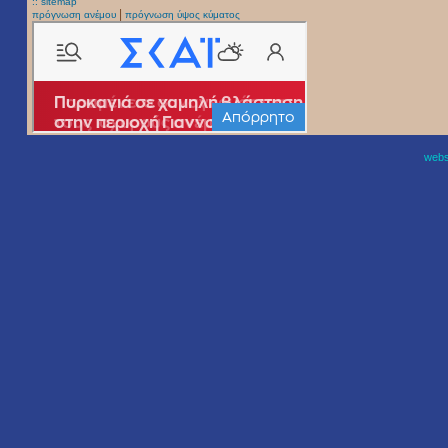
:: sitemap
|
πρόγνωση ανέμου
πρόγνωση ύψος κύματος
websi