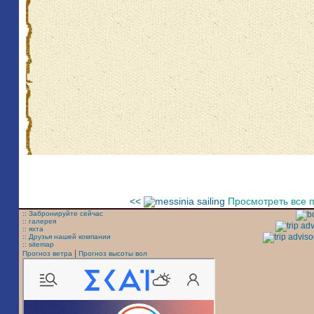
<<
Просмотреть все п
:: Забронируйте сейчас
:: галерея
:: яхта
:: Друзья нашей компании
:: sitemap
|
Прогноз ветра
Прогноз высоты вол