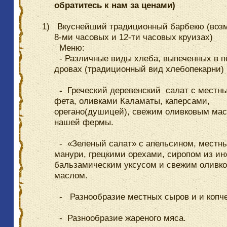
обратитесь к нам за ценами)
1)
Вкуснейший традиционный барбекю (воз
8-ми часовых и 12-ти часовых круизах)
Меню:
- Различные виды хлеба, выпеченных в п
дровах (традиционный вид хлебопекарни)
-
Греческий деревенский салат с местн
фета, оливками Каламаты, каперсами,
орегано(душицей), свежим оливковым ма
нашей фермы.
- «Зеленый салат» с апельсином, местн
манури, грецкими орехами, сиропом из ин
бальзамическим уксусом и свежим оливк
маслом.
- Разнообразие местных сыров и и копче
- Разнообразие жареного мяса.