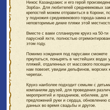
Никос Казандзакис и его герой произведен
Зорба». Для любителей средневековых за
крепостей можем отправиться в Корони, п
у подножия средневекового города-замка и
неповторимые дикие пляжи этой местност
Вместе с вами спланируем круиз на 50-ти
парусной яхте, полностью отремонтирован
этом году.
Помимо хождения под парусами сможете
пркупаться, понырять в чистейших водах 
пляжей, отдаленных от массового посеще
нам повезет, увидим дельфинов, морских к
черепах.
Круиз наиболее подходит семьям с детьм
компаниям друзей, для проведения разли
мероприятий и праздников, юбилеев, для
предложений руки и сердца, обновлению о
данных во время свадьбы и другое.