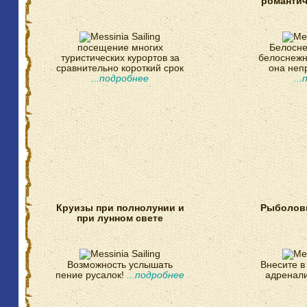
романтич
посещение многих
Белосне
туристических курортов за
белоснежн
сравнительно короткий срок
она неп
...подробнее
..
Круизы при полнолунии и
Рыболовн
при лунном свете
Возможность услышать
Внесите в
пение русалок!
...подробнее
адренал