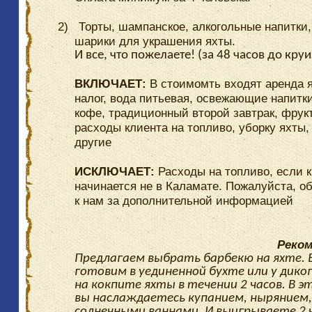
2)
Торты, шампанское, алкогольные напитки,
шарики для украшения яхты.
И все, что пожелаете! (за 48 часов до круи
ВКЛЮЧАЕТ:
В стоимомть входят аренда 
налог, вода питьевая, освежающие напитки
кофе, традиционный второй завтрак, фрук
расходы клиента на топливо, уборку яхты,
другие
ИСКЛЮЧАЕТ:
Расходы на топливо, если 
начинается не в Каламате. Пожалуйста, о
к нам за дополнительной информацией
Реком
Предлагаем выбрать барбекю на яхте.
готовим в уединенной бухте или у дико
на кокпите яхты в течении 2 часов. В э
вы наслаждаетесь купанием, нырянием
солнечными ваннами. И выигрываете 2 