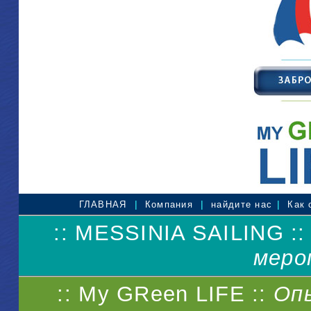
|
|
|
ГЛАВНАЯ
Компания
найдите нас
Как 
:: MESSINIA SAILING :
меро
:: My GReen LIFE ::
Оп