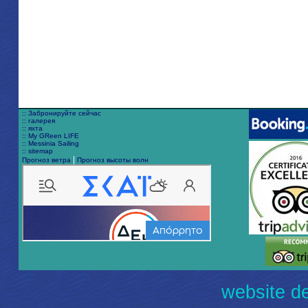
:: Забронируйте сейчас
:: галерея
:: яхта
:: My GReen LIFE
:: Messinia Sailing
:: sitemap
|
Прогноз ветра
Прогноз высоты волн
website de